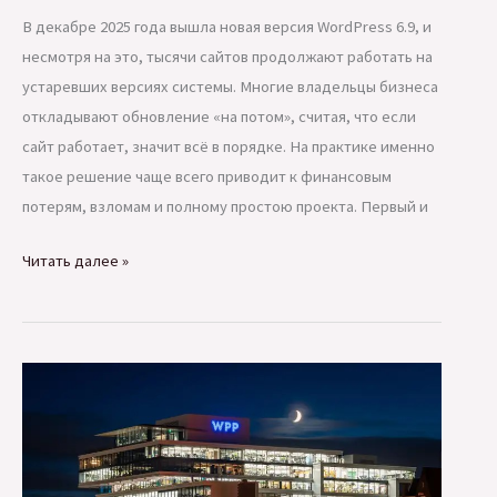
В декабре 2025 года вышла новая версия WordPress 6.9, и
несмотря на это, тысячи сайтов продолжают работать на
устаревших версиях системы. Многие владельцы бизнеса
откладывают обновление «на потом», считая, что если
сайт работает, значит всё в порядке. На практике именно
такое решение чаще всего приводит к финансовым
потерям, взломам и полному простою проекта. Первый и
Новое
Читать далее »
обновление
WordPress:
что
будет,
если
его
игнорировать