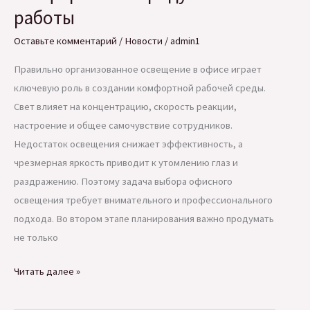
работы
Оставьте комментарий
/
Новости
/
admin1
Правильно организованное освещение в офисе играет
ключевую роль в создании комфортной рабочей среды.
Свет влияет на концентрацию, скорость реакции,
настроение и общее самочувствие сотрудников.
Недостаток освещения снижает эффективность, а
чрезмерная яркость приводит к утомлению глаз и
раздражению. Поэтому задача выбора офисного
освещения требует внимательного и профессионального
подхода. Во втором этапе планирования важно продумать
не только
Как
Читать далее »
правильно
подобрать