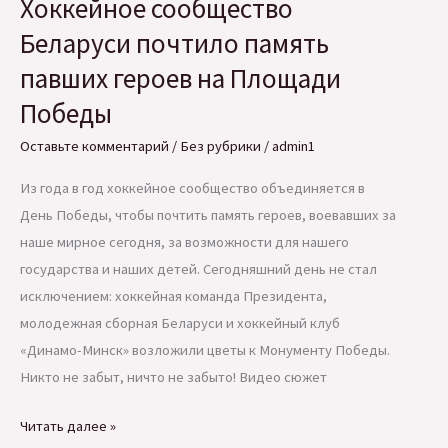
Хоккейное сообщество
на
ситуацию
Беларуси почтило память
вокруг
павших героев на Площади
нефти
Победы
и
геополитики
Оставьте комментарий
/
Без рубрики
/
admin1
Из года в год хоккейное сообщество объединяется в
День Победы, чтобы почтить память героев, воевавших за
наше мирное сегодня, за возможности для нашего
государства и наших детей. Сегодняшний день не стал
исключением: хоккейная команда Президента,
молодежная сборная Беларуси и хоккейный клуб
«Динамо-Минск» возложили цветы к Монументу Победы.
Никто не забыт, ничто не забыто! Видео сюжет
Хоккейное
Читать далее »