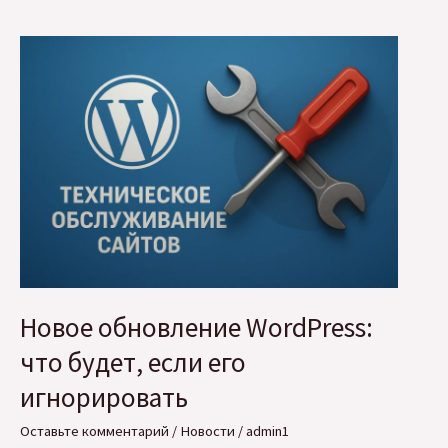
освещение
в
офис:
рекомендации
для
комфортной
и
продуктивной
работы
Новое обновление WordPress:
что будет, если его
игнорировать
Оставьте комментарий
/
Новости
/
admin1