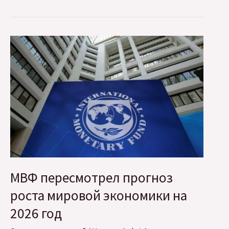
сообщество
Беларуси
почтило
память
павших
героев
на
Площади
Победы
МВФ пересмотрел прогноз
роста мировой экономики на
2026 год