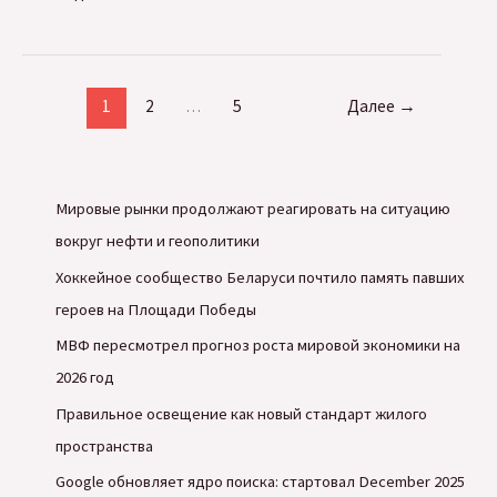
может
оштрафовать
соцсеть
1
2
…
5
Далее
→
X
Илона
Маска
более
Мировые рынки продолжают реагировать на ситуацию
чем
вокруг нефти и геополитики
на
Хоккейное сообщество Беларуси почтило память павших
$1
героев на Площади Победы
млрд
МВФ пересмотрел прогноз роста мировой экономики на
2026 год
Правильное освещение как новый стандарт жилого
пространства
Google обновляет ядро поиска: стартовал December 2025