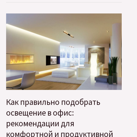
и
паузы:
где
зарплаты
растут
быстрее,
а
где
почти
стоят
на
месте
Как правильно подобрать
освещение в офис:
рекомендации для
комфортной и продуктивной