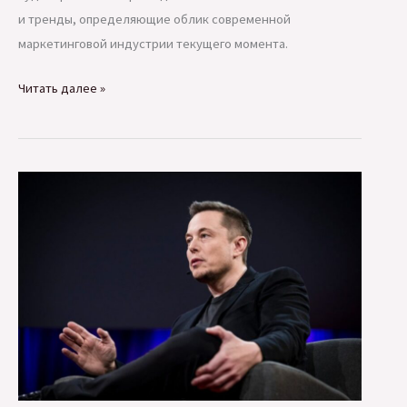
и тренды, определяющие облик современной
маркетинговой индустрии текущего момента.
Маркетинг:
Читать далее »
главные
события
и
тренды
апреля