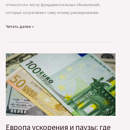
относится к числу фундаментальных обновлений,
которые затрагивают саму основу ранжирования.
Google
Читать далее »
обновляет
ядро
поиска:
стартовал
December
2025
Core
Update
Европа ускорения и паузы: где