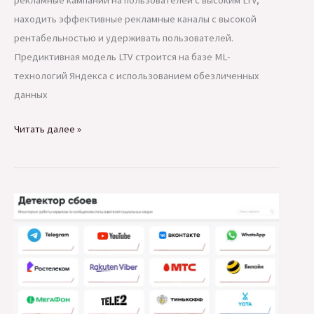
рекламные кампании на пользователей с высоким LTV,
находить эффективные рекламные каналы с высокой
рентабельностью и удерживать пользователей.
Предиктивная модель LTV строится на базе ML-
технологий Яндекса с использованием обезличенных
данных
В
Читать далее »
AppMetrica
появился
инструмент
прогнозирования
–
предикты
LTV
и
оттока