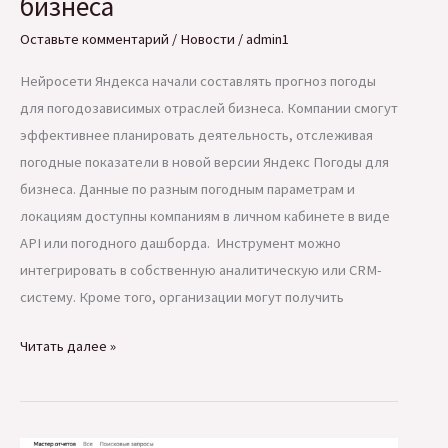
бизнеса
Оставьте комментарий
/
Новости
/
admin1
Нейросети Яндекса начали составлять прогноз погоды
для погодозависимых отраслей бизнеса. Компании смогут
эффективнее планировать деятельность, отслеживая
погодные показатели в новой версии Яндекс Погоды для
бизнеса. Данные по разным погодным параметрам и
локациям доступны компаниям в личном кабинете в виде
API или погодного дашборда. Инструмент можно
интегрировать в собственную аналитическую или CRM-
систему. Кроме того, организации могут получить
Нейросети
Читать далее »
Яндекса
составят
прогноз