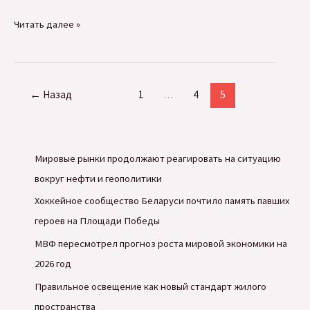
Разработка
Читать далее »
UI/UX
дизайна
сайтов
←
Назад
1
…
4
5
и
мобильных
приложений
Мировые рынки продолжают реагировать на ситуацию
вокруг нефти и геополитики
Хоккейное сообщество Беларуси почтило память павших
героев на Площади Победы
МВФ пересмотрел прогноз роста мировой экономики на
2026 год
Правильное освещение как новый стандарт жилого
пространства