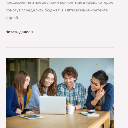
продвижения и предоставим конкретные цифры, которые
помогут определить бюджет. 1. Оптимизация контента
Одной
Сколько
Читать далее »
стоит
продвинуть
свой
сайт?
Конкретные
цифры