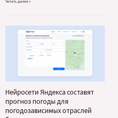
Ingate
Читать далее »
Group
и
SEOnews
делятся
результатами
исследования
про
ИИ
в
маркетинге
и
бизнесе
Нейросети Яндекса составят
прогноз погоды для
погодозависимых отраслей