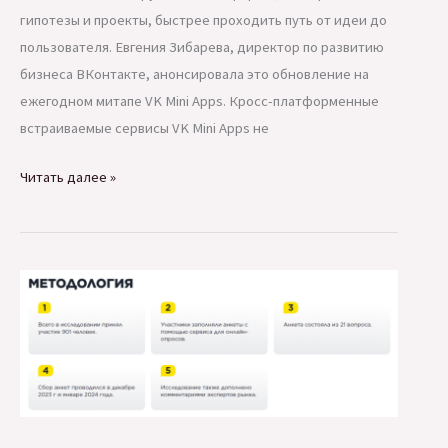
гипотезы и проекты, быстрее проходить путь от идеи до
пользователя. Евгения Зибарева, директор по развитию
бизнеса ВКонтакте, анонсировала это обновление на
ежегодном митапе VK Mini Apps. Кросс-платформенные
встраиваемые сервисы VK Mini Apps не
Разработчики
Читать далее »
VK
Mini
Apps
теперь
могут
публиковать
свои
мини-
приложения
в