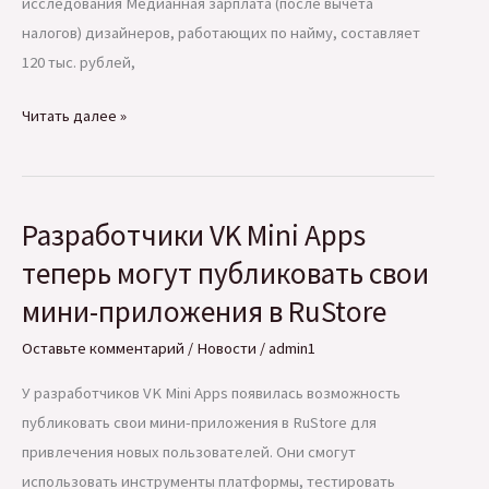
исследования Медианная зарплата (после вычета
налогов) дизайнеров, работающих по найму, составляет
120 тыс. рублей,
Сколько
Читать далее »
зарабатывают
дизайнеры
в
Разработчики VK Mini Apps
России.
Исследование
теперь могут публиковать свои
Тинькофф
мини-приложения в RuStore
Журнал
Оставьте комментарий
/
Новости
/
admin1
У разработчиков VK Mini Apps появилась возможность
публиковать свои мини-приложения в RuStore для
привлечения новых пользователей. Они смогут
использовать инструменты платформы, тестировать