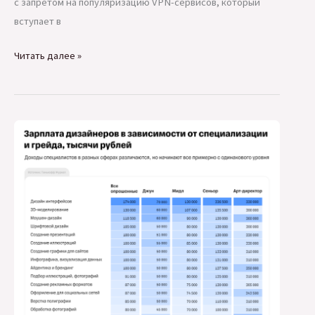
с запретом на популяризацию VPN-сервисов, который
вступает в
Масштабный
Читать далее »
сбой
Telegram
был
вызван
перенастройкой
шлюзов
Роскомнадзором