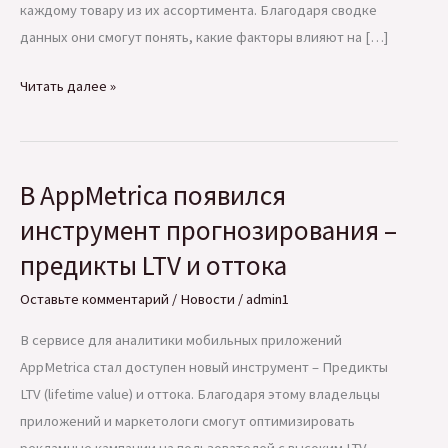
каждому товару из их ассортимента. Благодаря сводке
данных они смогут понять, какие факторы влияют на […]
Яндекс
Читать далее »
Маркет
запустил
новый
В AppMetrica появился
отчет
с
инструмент прогнозирования –
подробной
предикты LTV и оттока
аналитикой
Оставьте комментарий
/
Новости
/
admin1
для
каждого
В сервисе для аналитики мобильных приложений
товара
AppMetrica стал доступен новый инструмент – Предикты
LTV (lifetime value) и оттока. Благодаря этому владельцы
приложений и маркетологи смогут оптимизировать