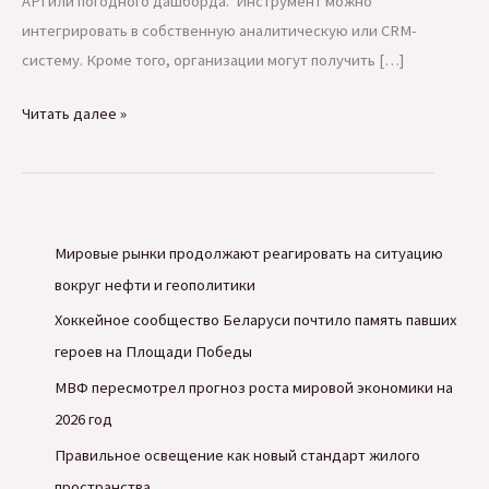
API или погодного дашборда. Инструмент можно
интегрировать в собственную аналитическую или CRM-
систему. Кроме того, организации могут получить […]
Нейросети
Читать далее »
Яндекса
составят
прогноз
погоды
Мировые рынки продолжают реагировать на ситуацию
для
вокруг нефти и геополитики
погодозависимых
отраслей
Хоккейное сообщество Беларуси почтило память павших
бизнеса
героев на Площади Победы
МВФ пересмотрел прогноз роста мировой экономики на
2026 год
Правильное освещение как новый стандарт жилого
пространства