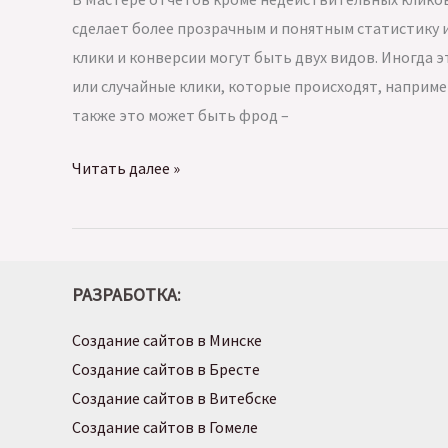
сделает более прозрачным и понятным статистику
клики и конверсии могут быть двух видов. Иногда 
или случайные клики, которые происходят, наприме
также это может быть фрод –
В
Читать далее »
Мастере
отчетов
Яндекс
Директа
РАЗРАБОТКА:
появились
Создание сайтов в Минске
недействительные
Создание сайтов в Бресте
конверсии
Создание сайтов в Витебске
Создание сайтов в Гомеле