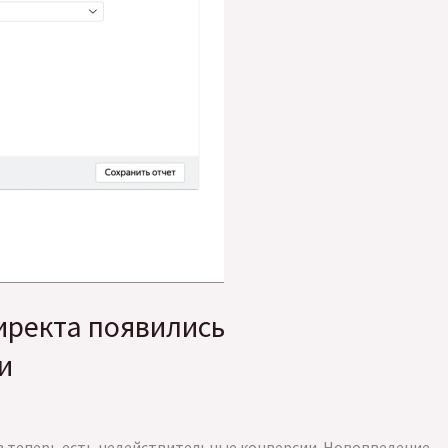
иректа появились
и
в теперь есть недействительные конверсии. Нововведение