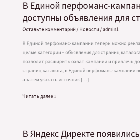
В Единой перфоманс-кампан
доступны объявления для с
Оставьте комментарий
/
Новости
/
admin1
В Единой перфоманс-кампании теперь можно рекла
целые категории – объявления для страниц каталога
позволит расширить охват кампании и привлечь д
страниц каталога, в Единой перфоманс-кампании н
а затем указать источник […]
В
Читать далее »
Единой
перфоманс-
кампании
В Яндекс Директе появились
Яндекс