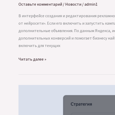
Директа
Оставьте комментарий
/
Новости
/
admin1
стали
В интерфейсе создания и редактирования рекламно
доступны
от нейросети». Если его включить и запустить камп
объявления
дополнительные объявления. По данным Яндекса, и
для
дополнительных конверсий и помогает бизнесу на
страниц
включить для текущих
каталога
В
Читать далее »
Яндекс
Директе
появились
объявления
от
нейросети