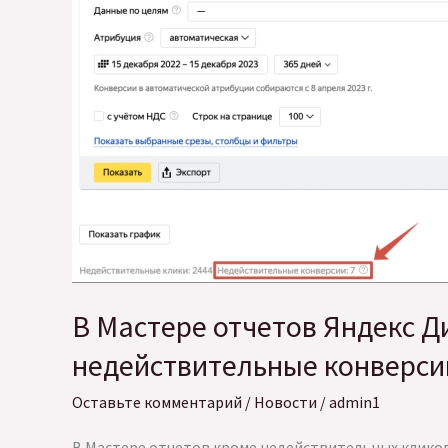
–
бюджет
на
период
В Мастере отчетов Яндекс Д
недействительные конверси
Оставьте комментарий
/
Новости
/
admin1
В Мастере отчетов кроме недействительных клико