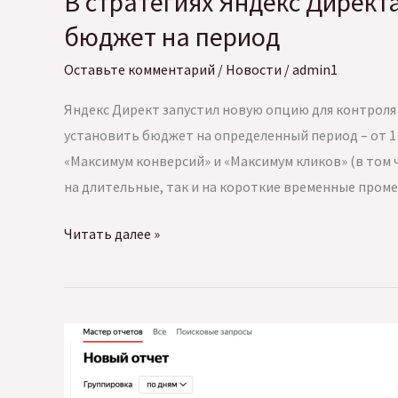
В стратегиях Яндекс Директ
бюджет на период
Оставьте комментарий
/
Новости
/
admin1
Яндекс Директ запустил новую опцию для контроля 
установить бюджет на определенный период – от 1 д
«Максимум конверсий» и «Максимум кликов» (в том 
на длительные, так и на короткие временные пром
В
Читать далее »
стратегиях
Яндекс
Директа
появилась
новая
настройка