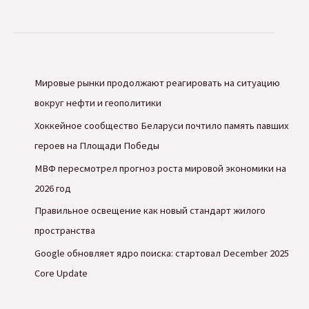
сбой
Telegram
был
вызван
Мировые рынки продолжают реагировать на ситуацию
перенастройкой
вокруг нефти и геополитики
шлюзов
Роскомнадзором
Хоккейное сообщество Беларуси почтило память павших
героев на Площади Победы
МВФ пересмотрел прогноз роста мировой экономики на
2026 год
Правильное освещение как новый стандарт жилого
пространства
Google обновляет ядро поиска: стартовал December 2025
Core Update